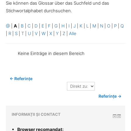
Sie können das Glossar über das Suchfeld und das
Stichwortalphabet durchsuchen.
@
|
A
|
B
|
C
|
D
|
E
|
F
|
G
|
H
|
I
|
J
|
K
|
L
|
M
|
N
|
O
|
P
|
Q
|
R
|
S
|
T
|
U
|
V
|
W
|
X
|
Y
|
Z
|
Alle
Keine Einträge in diesem Bereich
← Referințe
Direkt
zu:
Referințe →
INFORMAȚII ȘI CONTACT
Browser recomandat: