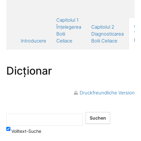
Capitolul 1
Cap
Înțelegerea
Capitolul 2
Tr
Bolii
Diagnosticarea
Bol
Introducere
Celiace
Bolii Celiace
Dicționar
Druckfreundliche Version
Volltext-Suche