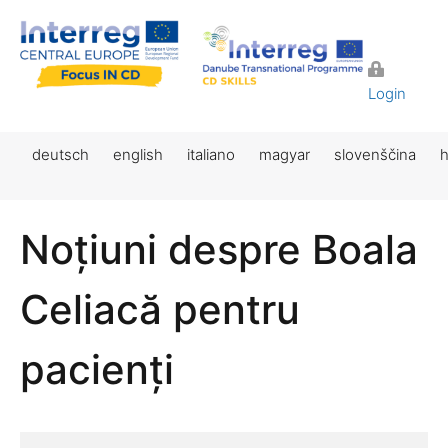
Login
deutsch
english
italiano
magyar
slovenščina
h
Noțiuni despre Boala
Celiacă pentru
pacienți