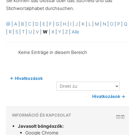
Sie können das Glossar über das Suchfeld und das
Stichwortalphabet durchsuchen.
@
|
A
|
B
|
C
|
D
|
E
|
F
|
G
|
H
|
I
|
J
|
K
|
L
|
M
|
N
|
O
|
P
|
Q
|
R
|
S
|
T
|
U
|
V
|
W
|
X
|
Y
|
Z
|
Alle
Keine Einträge in diesem Bereich
← Hivatkozások
Direkt
zu:
Hivatkozások →
INFORMÁCIÓ ÉS KAPCSOLAT
Javasolt böngészők:
Google Chrome