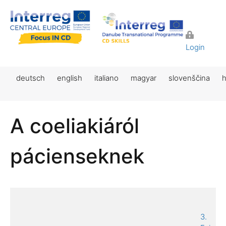
Login
deutsch
english
italiano
magyar
slovenščina
h
A coeliakiáról
pácienseknek
3.