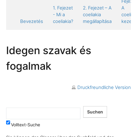
Fejezet
1. Fejezet
2. Fejezet – A
A
- Mi a
coeliakia
coeliak
Bevezetés
coeliakia?
megállapítása
kezelé
Idegen szavak és
fogalmak
Druckfreundliche Version
Volltext-Suche