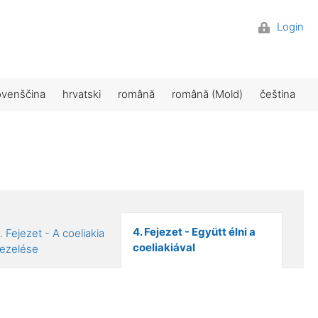
Login
ovenščina
hrvatski
română
română (Mold)
čeština
4. Fejezet - Együtt élni a
. Fejezet - A coeliakia
coeliakiával
ezelése