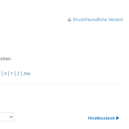
Druckfreundliche Version
uchen.
W
|
X
|
Y
|
Z
|
Alle
Hivatkozások ▶︎