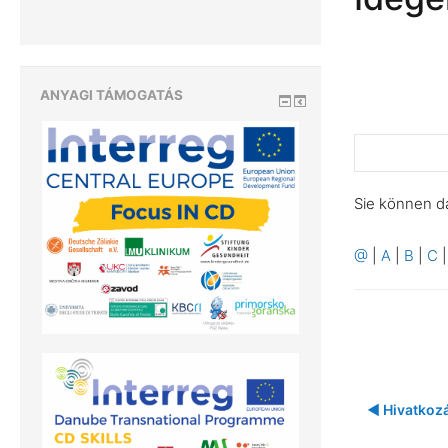
ANYAGI TÁMOGATÁS
Sie können d
@
|
A
|
B
|
C
◀︎ Hivatkoz