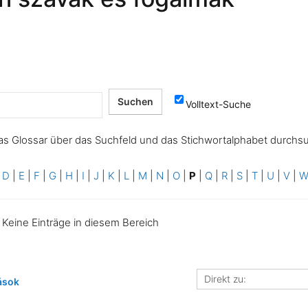
Volltext-Suche
as Glossar über das Suchfeld und das Stichwortalphabet durchs
|
D
|
E
|
F
|
G
|
H
|
I
|
J
|
K
|
L
|
M
|
N
|
O
|
P
|
Q
|
R
|
S
|
T
|
U
|
V
|
Keine Einträge in diesem Bereich
Direkt
ások
zu: