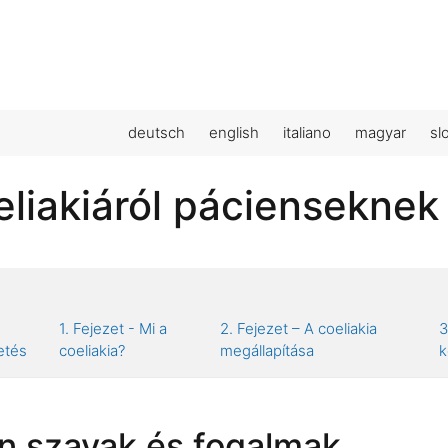
deutsch
english
italiano
magyar
sl
eliakiáról pácienseknek
1. Fejezet - Mi a
2. Fejezet – A coeliakia
3
etés
coeliakia?
megállapítása
k
n szavak és fogalmak